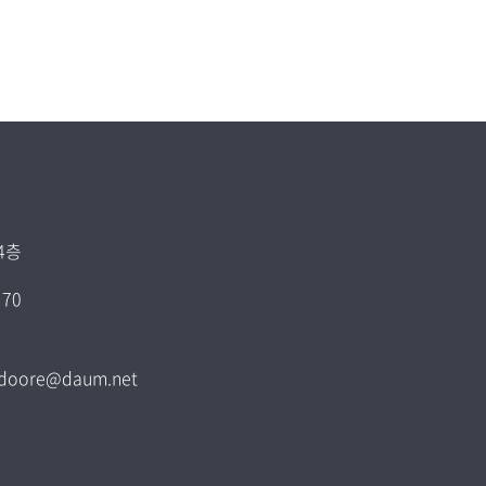
4층
70
 gjdoore@daum.net