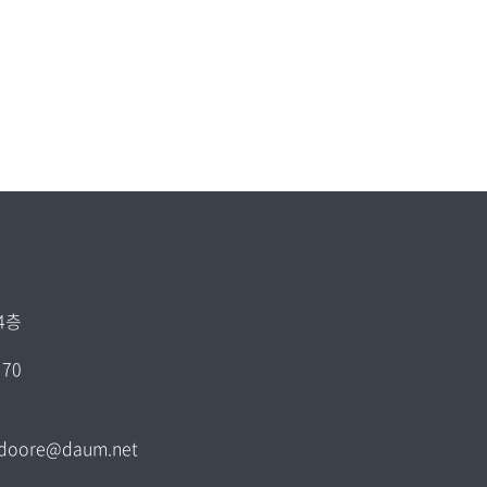
4층
70
 gjdoore@daum.net