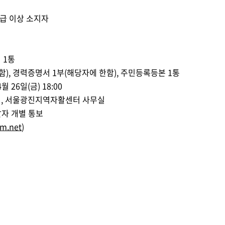
2급 이상 소지자
 1통
 경력증명서 1부(해당자에 한함), 주민등록등본 1통
4월 26일(금) 18:00
 10시, 서울광진지역자활센터 사무실
선발자 개별 통보
m.net
)