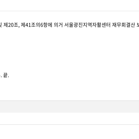
 제20조, 제41조의6항에 의거 서울광진지역자활센터 재무회결산 
 끝.