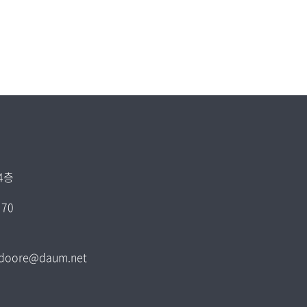
4층
70
 gjdoore@daum.net